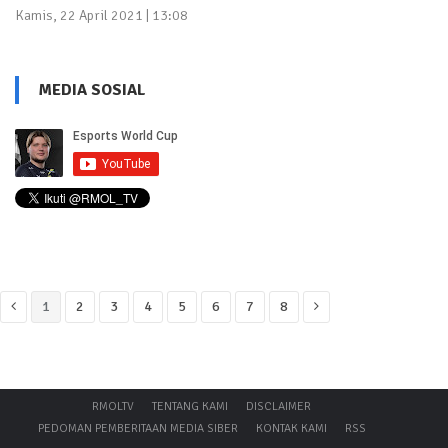
Kamis, 22 April 2021 | 13:08
MEDIA SOSIAL
1
2
3
4
5
6
7
8
RMOLTV
TENTANG KAMI
DISCLAIMER
PEDOMAN PEMBERITAAN MEDIA SIBER
KONTAK KAMI
RSS