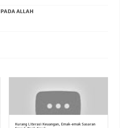
 PADA ALLAH
Kurang Literasi Keuangan, Emak-emak Sasaran