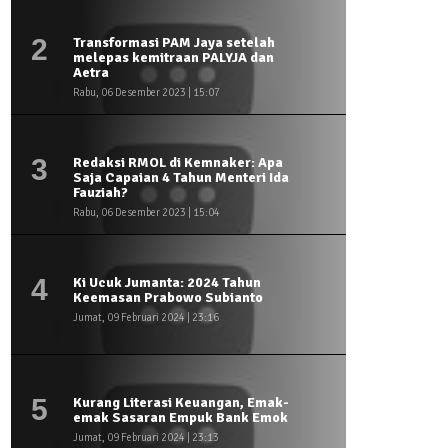
2
Transformasi PAM Jaya setelah
melepas kemitraan PALYJA dan
Aetra
Rabu, 06 Desember 2023 | 15:07
3
Redaksi RMOL di Kemnaker: Apa
Saja Capaian 4 Tahun Menteri Ida
Fauziah?
Rabu, 06 Desember 2023 | 15:04
4
Ki Ucuk Jumanta: 2024 Tahun
Keemasan Prabowo Subianto
Jumat, 09 Februari 2024 | 23:16
5
Kurang Literasi Keuangan, Emak-
emak Sasaran Empuk Bank Emok
Jumat, 09 Februari 2024 | 23:13