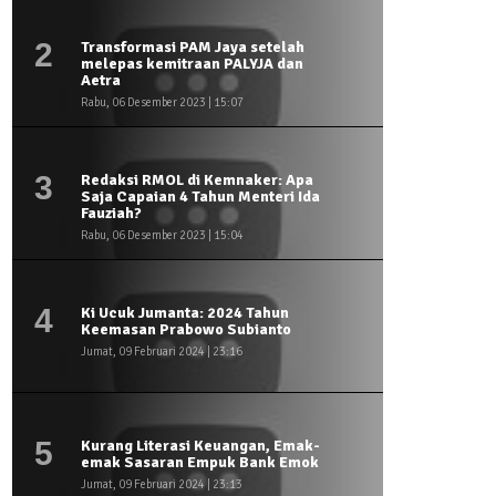
2
Transformasi PAM Jaya setelah
melepas kemitraan PALYJA dan
Aetra
Rabu, 06 Desember 2023 | 15:07
3
Redaksi RMOL di Kemnaker: Apa
Saja Capaian 4 Tahun Menteri Ida
Fauziah?
Rabu, 06 Desember 2023 | 15:04
4
Ki Ucuk Jumanta: 2024 Tahun
Keemasan Prabowo Subianto
Jumat, 09 Februari 2024 | 23:16
5
Kurang Literasi Keuangan, Emak-
emak Sasaran Empuk Bank Emok
Jumat, 09 Februari 2024 | 23:13