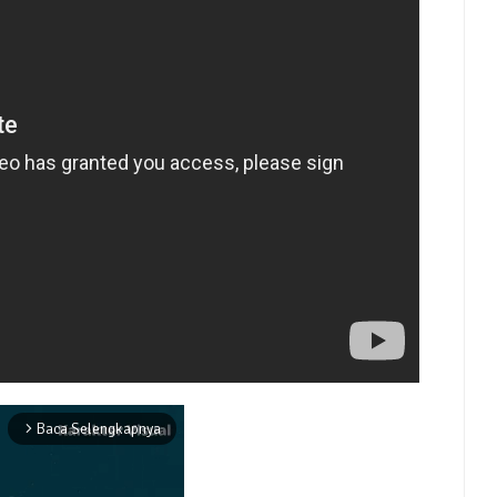
Baca Selengkapnya
arrow_forward_ios