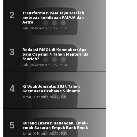
2
Transformasi PAM Jaya setelah
melepas kemitraan PALYJA dan
Aetra
Rabu, 06 Desember 2023 | 15:07
3
Redaksi RMOL di Kemnaker: Apa
Saja Capaian 4 Tahun Menteri Ida
Fauziah?
Rabu, 06 Desember 2023 | 15:04
4
Ki Ucuk Jumanta: 2024 Tahun
Keemasan Prabowo Subianto
Jumat, 09 Februari 2024 | 23:16
5
Kurang Literasi Keuangan, Emak-
emak Sasaran Empuk Bank Emok
Jumat, 09 Februari 2024 | 23:13