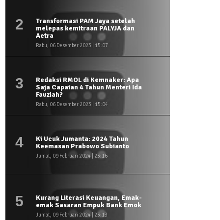
2
Transformasi PAM Jaya setelah
melepas kemitraan PALYJA dan
Aetra
Rabu, 06 Desember 2023 | 15:07
3
Redaksi RMOL di Kemnaker: Apa
Saja Capaian 4 Tahun Menteri Ida
Fauziah?
Rabu, 06 Desember 2023 | 15:04
4
Ki Ucuk Jumanta: 2024 Tahun
Keemasan Prabowo Subianto
Jumat, 09 Februari 2024 | 23:16
5
Kurang Literasi Keuangan, Emak-
emak Sasaran Empuk Bank Emok
Jumat, 09 Februari 2024 | 23:13