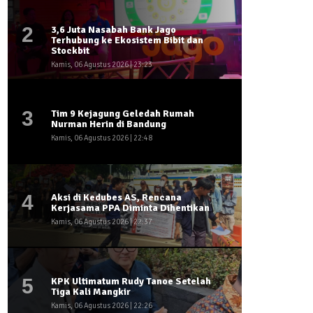
2
3,6 Juta Nasabah Bank Jago
Terhubung ke Ekosistem Bibit dan
Stockbit
Kamis, 06 Agustus 2026 | 23:23
3
Tim 9 Kejagung Geledah Rumah
Nurman Herin di Bandung
Kamis, 06 Agustus 2026 | 22:48
4
Aksi di Kedubes AS, Rencana
Kerjasama PPA Diminta Dihentikan
Kamis, 06 Agustus 2026 | 22:37
5
KPK Ultimatum Rudy Tanoe Setelah
Tiga Kali Mangkir
Kamis, 06 Agustus 2026 | 22:26